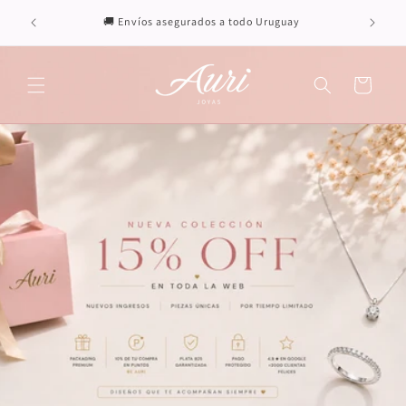
Ir
directamente
🚚 Envíos asegurados a todo Uruguay
al contenido
Carrito