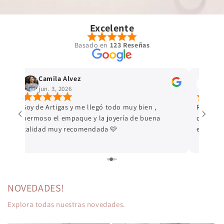
Excelente
Basado en
123 Reseñas
Camila Alvez
Let
jun. 3, 2026
jun.
a
Soy de Artigas y me llegó todo muy bien ,
Realicé
a!
hermoso el empaque y la joyería de buena
de carav
calidad muy recomendada 🩷
experien
confirm
que el e
Compré u
pedido 
Melo. La
NOVEDADES!
packagin
Explora todas nuestras novedades.
atención
pequeños